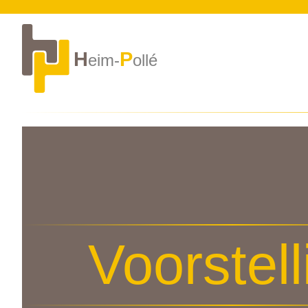
H
P
eim-
ollé
Voorstell