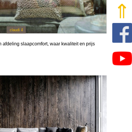
⇑
claudi 4
claudi 3
fdeling slaapcomfort, waar kwaliteit en prijs