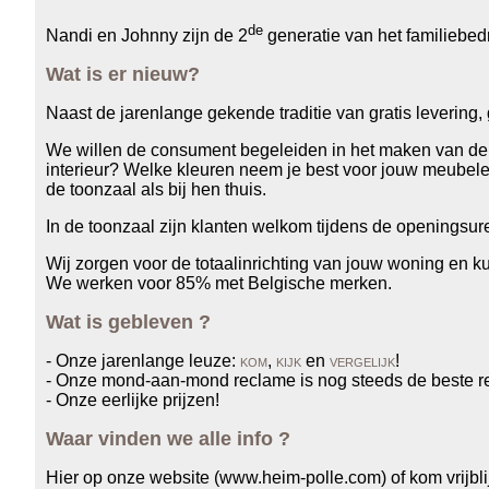
de
Nandi en Johnny zijn de 2
generatie van het familiebed
Wat is er nieuw?
Naast de jarenlange gekende traditie van gratis levering, 
We willen de consument begeleiden in het maken van de j
interieur? Welke kleuren neem je best voor jouw meubel
de toonzaal als bij hen thuis.
In de toonzaal zijn klanten welkom tijdens de openingsur
Wij zorgen voor de totaalinrichting van jouw woning en k
We werken voor 85% met Belgische merken.
Wat is gebleven ?
- Onze jarenlange leuze:
kom
,
kijk
en
vergelijk
!
- Onze mond-aan-mond reclame is nog steeds de beste r
- Onze eerlijke prijzen!
Waar vinden we alle info ?
Hier op onze website (www.heim-polle.com) of kom vrijbli